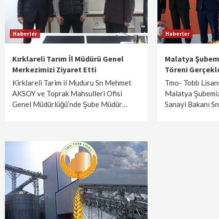
Haberler
Haberler
Kırklareli Tarım İl Müdürü Genel
Malatya Şubemi
Merkezimizi Ziyaret Etti
Töreni Gerçekl
Kirklareli Tarim il Muduru Sn Mehmet
Tmo- Tobb Lisan
AKSOY ve Toprak Mahsulleri Ofisi
Malatya Şubemiz
Genel Müdürlüğü’nde Şube Müdür…
Sanayi Bakanı S