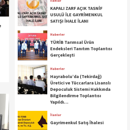
İlanlar
KAPALI ZARF AÇIK TASNİF
USULÜ İLE GAYRİMENKUL
SATIŞI İHALE İLANI
e
Haberler
TÜRİB Tarımsal Ürün
Endeksleri Tanıtım Toplantısı
Gerçekleşti
Haberler
Hayrabolu’da (Tekirdağ)
Üretici ve Tüccarlara Lisanslı
Depoculuk Sistemi Hakkında
Bilgilendirme Toplantısı
Yapıldı…
İlanlar
Gayrimenkul Satış İhalesi