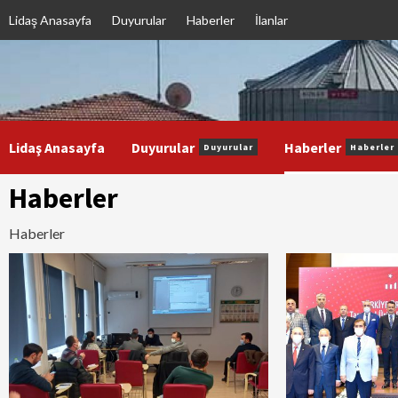
Skip
Lidaş Anasayfa
Duyurular
Haberler
İlanlar
to
content
Lidaş Anasayfa
Duyurular
Haberler
Duyurular
Haberler
Haberler
Haberler