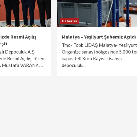
Çorum Tesisi İhale Daveti
Haberler
zde Resmi Açılış
Malatya – Yeşilyurt Şubemiz Açıldı
eşti
Tmo- Tobb LİDAŞ Malatya- Yeşilyurt
slı Depoculuk A.Ş
Organize sanayi bölgesinde 5.000 to
de Resmi Açılış Töreni
kapasiteli Kuru Kayısı Lisanslı
n. Mustafa VARANK,…
depoculuk…