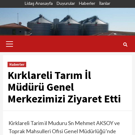
Skip
Lidaş Anasayfa
Duyurular
Haberler
İlanlar
to
content
Primary
Menu
Haberler
Kırklareli Tarım İl
Müdürü Genel
Merkezimizi Ziyaret Etti
Kirklareli Tarim il Muduru Sn Mehmet AKSOY ve
Toprak Mahsulleri Ofisi Genel Müdürlüğü’nde